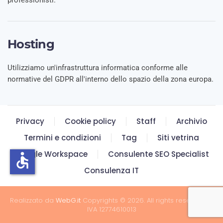
professionisti.
Hosting
Utilizziamo un'infrastruttura informatica conforme alle
normative del GDPR all'interno dello spazio della zona europa.
Privacy
Cookie policy
Staff
Archivio
Termini e condizioni
Tag
Siti vetrina
Google Workspace
Consulente SEO Specialist
accessible
Consulenza IT
Realizzato da
WebG.it
Copyrights © 2026. All rights reserved. P.
IVA 12774610013