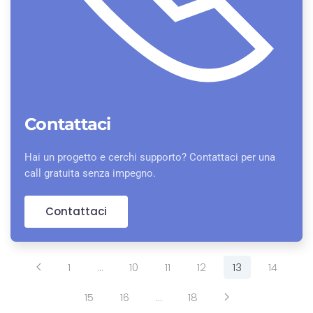
Contattaci
Hai un progetto e cerchi supporto? Contattaci per una
call gratuita senza impegno.
Contattaci
1
…
10
11
12
13
14
15
16
…
18