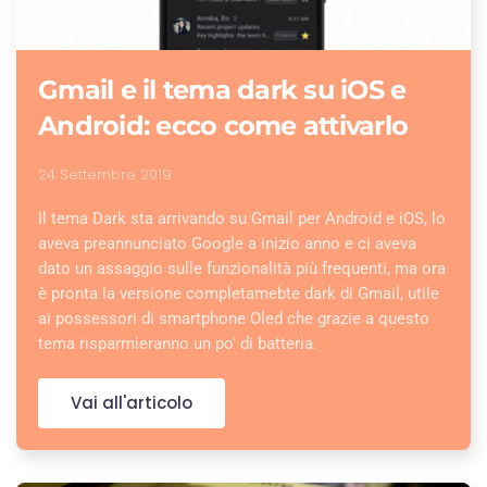
Gmail e il tema dark su iOS e
Android: ecco come attivarlo
24 Settembre 2019
Il tema Dark sta arrivando su Gmail per Android e iOS, lo
aveva preannunciato Google a inizio anno e ci aveva
dato un assaggio sulle funzionalità più frequenti, ma ora
è pronta la versione completamebte dark di Gmail, utile
ai possessori di smartphone Oled che grazie a questo
tema risparmieranno un po' di batteria.
Vai all'articolo