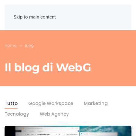
Skip to main content
Home
Blog
Il blog di WebG
Tutto
Google Workspace
Marketing
Tecnology
Web Agency