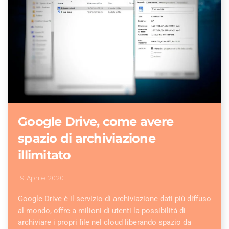
Google Drive, come avere
spazio di archiviazione
illimitato
19 Aprile 2020
Google Drive è il servizio di archiviazione dati più diffuso
al mondo, offre a milioni di utenti la possibilità di
archiviare i propri file nel cloud liberando spazio da