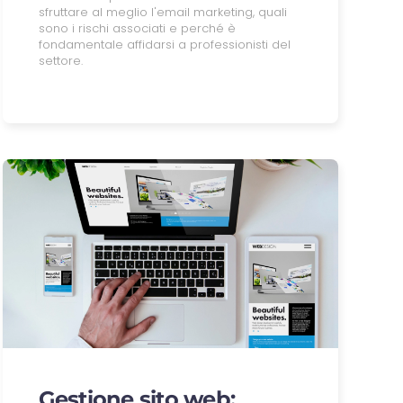
sfruttare al meglio l'email marketing, quali
sono i rischi associati e perché è
fondamentale affidarsi a professionisti del
settore.
Gestione sito web: