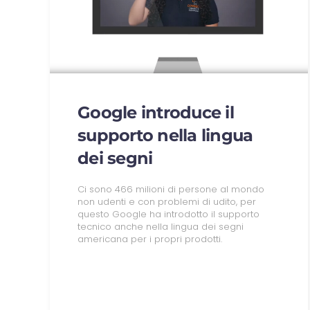
Google introduce il
supporto nella lingua
dei segni
Ci sono 466 milioni di persone al mondo
non udenti e con problemi di udito, per
questo Google ha introdotto il supporto
tecnico anche nella lingua dei segni
americana per i propri prodotti.