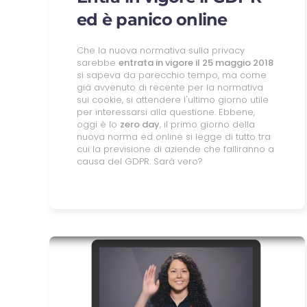
ed è panico online
Che la nuova normativa sulla privacy
sarebbe
entrata in vigore il 25 maggio 2018
si sapeva da parecchio tempo, ma come
già avvenuto di recente per la normativa
sui cookie, si attendere l'ultimo giorno utile
per interessarsi alla questione. Ebbene,
oggi è lo
zero day
, il primo giorno della
nuova norma ed online si legge di tutto tra
cui la previsione di aziende che falliranno a
causa del GDPR. Sarà vero?