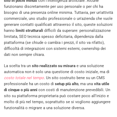
sito in pochi minuti
con l'intelligenza artificiale. Alcune
funzionano discretamente per uso personale o per chi ha
bisogno di una presenza online minima. Tuttavia, per un'attività
commerciale, uno studio professionale o un'azienda che vuole
generare contatti qualificati attraverso il sito, queste soluzioni
hanno
limiti strutturali
difficili da superare: personalizzazione
limitata, SEO tecnica spesso deficitaria, dipendenza dalla
piattaforma (se chiude o cambia i prezzi, il sito va rifatto),
difficoltà di integrazioni con sistemi esterni, ownership dei
dati non sempre chiara.
La scelta tra un
sito realizzato su misura
e una soluzione
automatica non è solo una questione di costo iniziale, ma di
costo totale nel tempo
. Un sito costruito bene su un CMS
professionale ha un costo di
setup più alto
, ma una
vita utile
di cinque o più anni
con costi di manutenzione prevedibili. Un
sito su piattaforma proprietaria può costare poco all'inizio e
molto di più nel tempo, soprattutto se si vogliono aggiungere
funzionalità o migrare a una soluzione diversa.