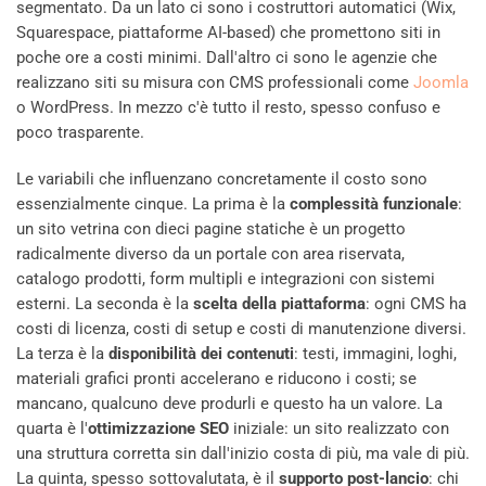
segmentato. Da un lato ci sono i costruttori automatici (Wix,
Squarespace, piattaforme AI-based) che promettono siti in
poche ore a costi minimi. Dall'altro ci sono le agenzie che
realizzano siti su misura con CMS professionali come
Joomla
o WordPress. In mezzo c'è tutto il resto, spesso confuso e
poco trasparente.
Le variabili che influenzano concretamente il costo sono
essenzialmente cinque. La prima è la
complessità funzionale
:
un sito vetrina con dieci pagine statiche è un progetto
radicalmente diverso da un portale con area riservata,
catalogo prodotti, form multipli e integrazioni con sistemi
esterni. La seconda è la
scelta della piattaforma
: ogni CMS ha
costi di licenza, costi di setup e costi di manutenzione diversi.
La terza è la
disponibilità dei contenuti
: testi, immagini, loghi,
materiali grafici pronti accelerano e riducono i costi; se
mancano, qualcuno deve produrli e questo ha un valore. La
quarta è l'
ottimizzazione SEO
iniziale: un sito realizzato con
una struttura corretta sin dall'inizio costa di più, ma vale di più.
La quinta, spesso sottovalutata, è il
supporto post-lancio
: chi