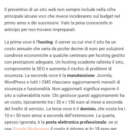
Il preventivo di un sito web non sempre include nella cifra
principale alcune voci che invece incideranno sul budget nel
primo anno e dei successivi. Vale la pena conoscerle in
anticipo per non trovarsi impreparati.
La prima voce è l'
hosting
: il server su cui vive il sito ha un
costo annuale che varia da poche decine di euro per soluzioni
condivise economiche a qualche centinaio per hosting gestito
con prestazioni adeguate. Un hosting scadente rallenta il sito,
compromette la SEO e aumenta il rischio di problemi di
sicurezza. La seconda voce è la
manutenzione
: Joomla,
WordPress e tutti i CMS rilasciano aggiornamenti mensili di
sicurezza e funzionalità. Non aggiornarli significa esporre il
sito a vulnerabilità note. Chi gestisce questi aggiornamenti ha
un costo, tipicamente tra i 30 e i 150 euro al mese a seconda
del livello di servizio. La terza voce è il
dominio
, che costa tra i
10 e i 50 euro annui a seconda dell'estensione. La quarta,
spesso ignorata, è la
posta elettronica professionale
: se si
usa
Google Workspace
il costo è intorno ai 6–18 euro per