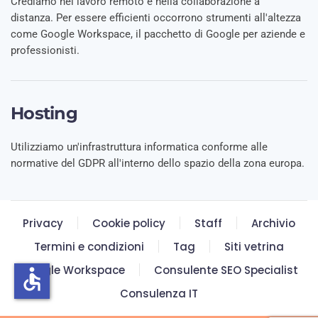
Crediamo nel lavoro remoto e nella collaborazione a
distanza. Per essere efficienti occorrono strumenti all'altezza
come Google Workspace, il pacchetto di Google per aziende e
professionisti.
Hosting
Utilizziamo un'infrastruttura informatica conforme alle
normative del GDPR all'interno dello spazio della zona europa.
Privacy
Cookie policy
Staff
Archivio
Termini e condizioni
Tag
Siti vetrina
Google Workspace
Consulente SEO Specialist
accessible
Consulenza IT