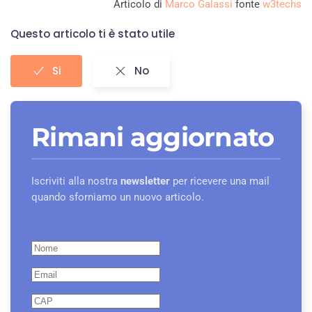
Articolo di
Marco Galassi
fonte
w3techs
Questo articolo ti è stato utile
Si
No
Rimani aggiornato
Iscriviti alla nostra
newsletter
per ricevere una mail
quando sforniamo un nuovo articolo.