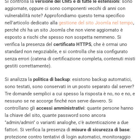
Si controlla la
versione del CMS e di tutte le estensioni
: sono
aggiornate, oppure ci sono componenti vecchi di anni con
vulnerabilità note? Approfondiamo questo tema specifico
nell'articolo dedicato alla
gestione del sito Joomla nel tempo
,
perché chi ha un sito Joomla che non viene aggiornato è
esposto a rischi che spesso non sospetta nemmeno. Si
verifica la presenza del
certificato HTTPS
, che è ormai uno
standard non negoziabile, e si controlla che sia configurato
senza errori (catena di certificazione completa, contenuti misti
gestiti correttamente).
Si analizza la
politica di backup
: esistono backup automatici,
sono testati, sono conservati in un posto separato dal server?
Tre domande semplici a cui spesso la risposta è no, no e no, e
nessuno se ne accorge finché non serve davvero. Si
controllano gli
accessi amministrativi
: quante persone hanno
la chiave del sito, quante password sono ancora
"admin/admin" o varianti analoghe, c'è autenticazione a due
fattori. Si verifica la presenza di
misure di sicurezza di base
:
protezione contro tentativi di login automatici, monitoraggio