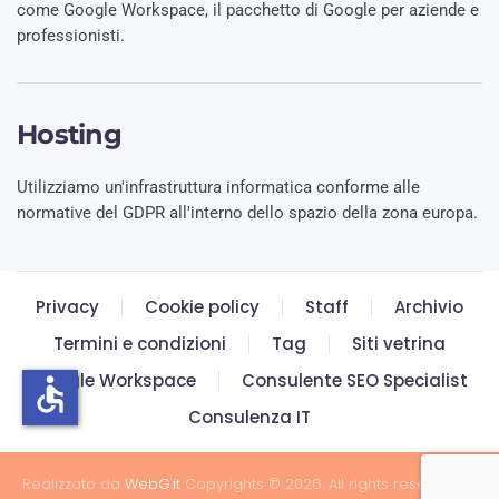
come Google Workspace, il pacchetto di Google per aziende e
professionisti.
Hosting
Utilizziamo un'infrastruttura informatica conforme alle
normative del GDPR all'interno dello spazio della zona europa.
Privacy
Cookie policy
Staff
Archivio
Termini e condizioni
Tag
Siti vetrina
Google Workspace
Consulente SEO Specialist
accessible
Consulenza IT
Realizzato da
WebG.it
Copyrights © 2026. All rights reserved. P.