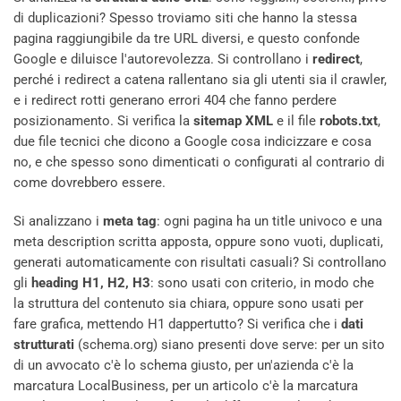
di duplicazioni? Spesso troviamo siti che hanno la stessa
pagina raggiungibile da tre URL diversi, e questo confonde
Google e diluisce l'autorevolezza. Si controllano i
redirect
,
perché i redirect a catena rallentano sia gli utenti sia il crawler,
e i redirect rotti generano errori 404 che fanno perdere
posizionamento. Si verifica la
sitemap XML
e il file
robots.txt
,
due file tecnici che dicono a Google cosa indicizzare e cosa
no, e che spesso sono dimenticati o configurati al contrario di
come dovrebbero essere.
Si analizzano i
meta tag
: ogni pagina ha un title univoco e una
meta description scritta apposta, oppure sono vuoti, duplicati,
generati automaticamente con risultati casuali? Si controllano
gli
heading H1, H2, H3
: sono usati con criterio, in modo che
la struttura del contenuto sia chiara, oppure sono usati per
fare grafica, mettendo H1 dappertutto? Si verifica che i
dati
strutturati
(schema.org) siano presenti dove serve: per un sito
di un avvocato c'è lo schema giusto, per un'azienda c'è la
marcatura LocalBusiness, per un articolo c'è la marcatura