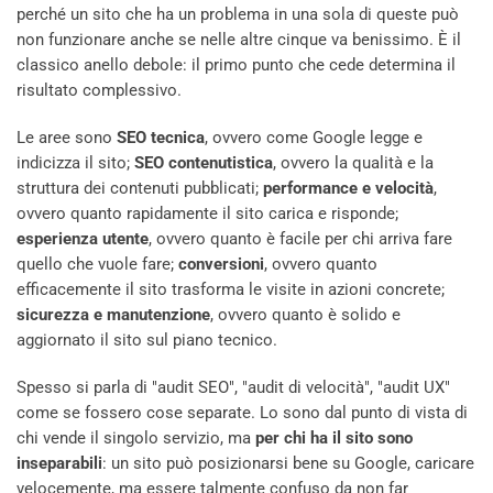
perché un sito che ha un problema in una sola di queste può
non funzionare anche se nelle altre cinque va benissimo. È il
classico anello debole: il primo punto che cede determina il
risultato complessivo.
Le aree sono
SEO tecnica
, ovvero come Google legge e
indicizza il sito;
SEO contenutistica
, ovvero la qualità e la
struttura dei contenuti pubblicati;
performance e velocità
,
ovvero quanto rapidamente il sito carica e risponde;
esperienza utente
, ovvero quanto è facile per chi arriva fare
quello che vuole fare;
conversioni
, ovvero quanto
efficacemente il sito trasforma le visite in azioni concrete;
sicurezza e manutenzione
, ovvero quanto è solido e
aggiornato il sito sul piano tecnico.
Spesso si parla di "audit SEO", "audit di velocità", "audit UX"
come se fossero cose separate. Lo sono dal punto di vista di
chi vende il singolo servizio, ma
per chi ha il sito sono
inseparabili
: un sito può posizionarsi bene su Google, caricare
velocemente, ma essere talmente confuso da non far