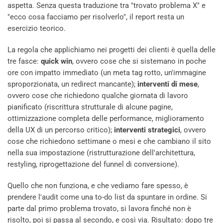
aspetta. Senza questa traduzione tra "trovato problema X" e
"ecco cosa facciamo per risolverlo", il report resta un
esercizio teorico.
La regola che applichiamo nei progetti dei clienti è quella delle
tre fasce:
quick win
, ovvero cose che si sistemano in poche
ore con impatto immediato (un meta tag rotto, un'immagine
sproporzionata, un redirect mancante);
interventi di mese
,
ovvero cose che richiedono qualche giornata di lavoro
pianificato (riscrittura strutturale di alcune pagine,
ottimizzazione completa delle performance, miglioramento
della UX di un percorso critico);
interventi strategici
, ovvero
cose che richiedono settimane o mesi e che cambiano il sito
nella sua impostazione (ristrutturazione dell'architettura,
restyling, riprogettazione del funnel di conversione).
Quello che non funziona, e che vediamo fare spesso, è
prendere l'audit come una to-do list da spuntare in ordine. Si
parte dal primo problema trovato, si lavora finché non è
risolto, poi si passa al secondo, e così via. Risultato: dopo tre