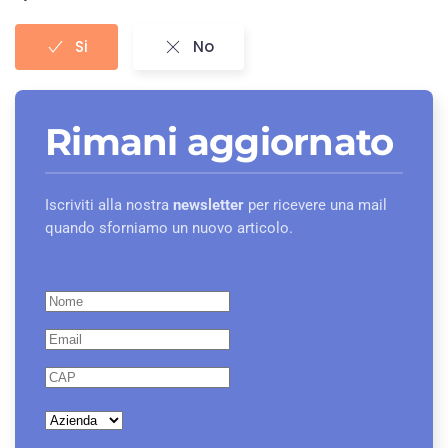
Si
No
Rimani aggiornato
Iscriviti alla nostra
newsletter
per ricevere una mail
quando sforniamo un nuovo articolo.