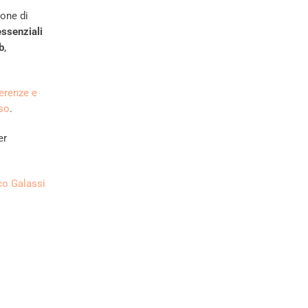
ione di
essenziali
b
,
erenze e
sso
.
er
o Galassi