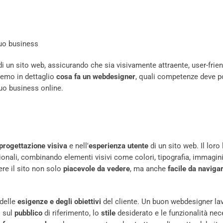
i un sito web, assicurando che sia visivamente attraente, user-frien
eremo in dettaglio
cosa fa un webdesigner
, quali competenze deve 
uo business online.
 progettazione visiva
e nell'
esperienza utente
di un sito web. Il loro
onali, combinando elementi visivi come colori, tipografia, immagin
ere il sito non solo
piacevole da vedere
, ma anche
facile da naviga
 delle
esigenze e degli obiettivi
del cliente. Un buon webdesigner la
i sul
pubblico
di riferimento, lo
stile
desiderato e le funzionalità nec