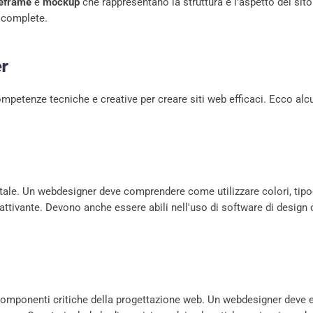
reframe
e
mockup
che rappresentano la struttura e l'aspetto del sito
b complete.
r
etenze tecniche e creative per creare siti web efficaci. Ecco alc
tale. Un webdesigner deve comprendere come utilizzare colori, tipog
ttivante. Devono anche essere abili nell'uso di software di design
 componenti critiche della progettazione web. Un webdesigner deve 