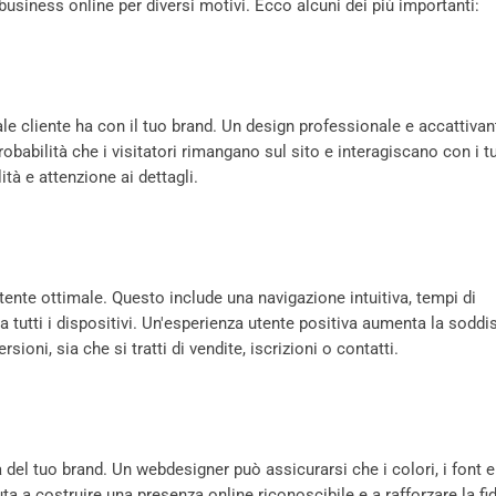
siness online per diversi motivi. Ecco alcuni dei più importanti:
ale cliente ha con il tuo brand. Un design professionale e accattiva
babilità che i visitatori rimangano sul sito e interagiscano con i t
tà e attenzione ai dettagli.
nte ottimale. Questo include una navigazione intuitiva, tempi di
 tutti i dispositivi. Un'esperienza utente positiva aumenta la soddi
ioni, sia che si tratti di vendite, iscrizioni o contatti.
 del tuo brand. Un webdesigner può assicurarsi che i colori, i font e 
uta a costruire una presenza online riconoscibile e a rafforzare la fi