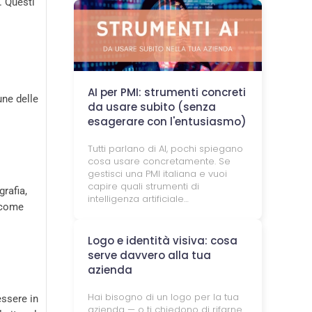
. Questi
AI per PMI: strumenti concreti
une delle
da usare subito (senza
esagerare con l'entusiasmo)
Tutti parlano di AI, pochi spiegano
cosa usare concretamente. Se
gestisci una PMI italiana e vuoi
capire quali strumenti di
rafia,
intelligenza artificiale…
 come
Logo e identità visiva: cosa
serve davvero alla tua
azienda
Hai bisogno di un logo per la tua
essere in
azienda — o ti chiedono di rifarne