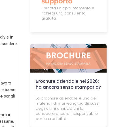
supporto
Prenota un appuntamento e
richiedi una consulenza
gratuita.
dly e in
possedere
Brochure aziendale nel 2026:
 lavoro
ha ancora senso stamparla?
i e icone
re
per gli
La brochure aziendale è uno dei
materiali di marketing più discussi
degli ultimi anni: c’è chi la
considera ancora indispensabile
vora
a
per la credibilità…
essarie.