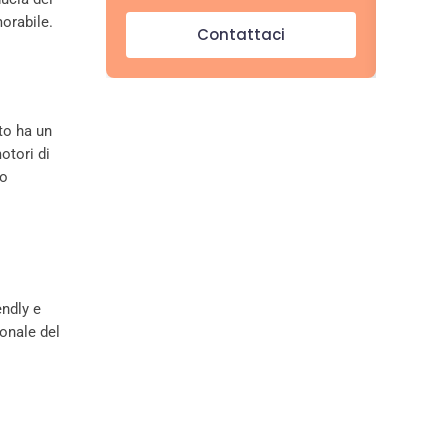
orabile.
Contattaci
to ha un
otori di
so
endly e
ionale del