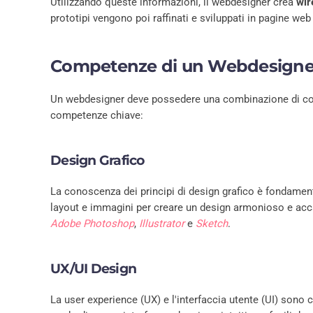
Utilizzando queste informazioni, il webdesigner crea
wi
prototipi vengono poi raffinati e sviluppati in pagine we
Competenze di un Webdesigne
Un webdesigner deve possedere una combinazione di comp
competenze chiave:
Design Grafico
La conoscenza dei principi di design grafico è fondamen
layout e immagini per creare un design armonioso e acca
Adobe Photoshop
,
Illustrator
e
Sketch
.
UX/UI Design
La user experience (UX) e l'interfaccia utente (UI) sono