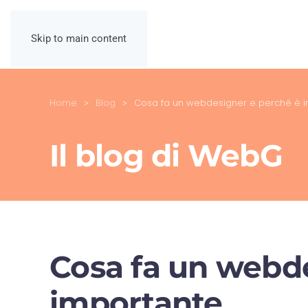
Skip to main content
Home
Blog
Cosa fa un webdesigner e perché è 
Il blog di WebG
Cosa fa un webd
importante