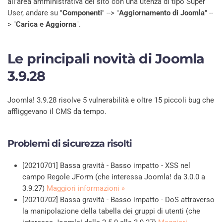
all'area amministrativa del sito con una utenza di tipo Super
User, andare su "
Componenti
" --> "
Aggiornamento di Joomla
" --
> "
Carica e Aggiorna
".
Le principali novità di Joomla
3.9.28
Joomla! 3.9.28 risolve 5 vulnerabilità e oltre 15 piccoli bug che
affliggevano il CMS da tempo.
Problemi di sicurezza risolti
[20210701] Bassa gravità - Basso impatto - XSS nel
campo Regole JForm (che interessa Joomla! da 3.0.0 a
3.9.27)
Maggiori informazioni »
[20210702] Bassa gravità - Basso impatto - DoS attraverso
la manipolazione della tabella dei gruppi di utenti (che