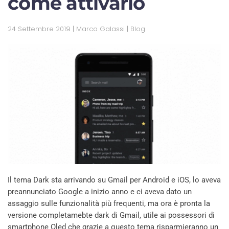
come attivarlo
24 Settembre 2019
| Marco Galassi |
Blog
Il tema Dark sta arrivando su Gmail per Android e iOS, lo aveva
preannunciato Google a inizio anno e ci aveva dato un
assaggio sulle funzionalità più frequenti, ma ora è pronta la
versione completamebte dark di Gmail, utile ai possessori di
smartphone Oled che grazie a questo tema risparmieranno un