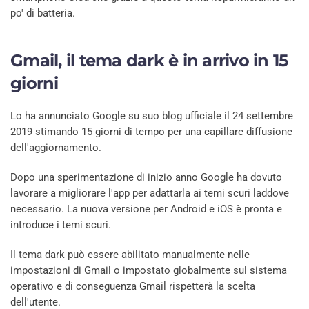
po' di batteria.
Gmail, il tema dark è in arrivo in 15
giorni
Lo ha annunciato Google su suo blog ufficiale il 24 settembre
2019 stimando 15 giorni di tempo per una capillare diffusione
dell'aggiornamento.
Dopo una sperimentazione di inizio anno Google ha dovuto
lavorare a migliorare l'app per adattarla ai temi scuri laddove
necessario. La nuova versione per Android e iOS è pronta e
introduce i temi scuri.
Il tema dark può essere abilitato manualmente nelle
impostazioni di Gmail o impostato globalmente sul sistema
operativo e di conseguenza Gmail rispetterà la scelta
dell'utente.