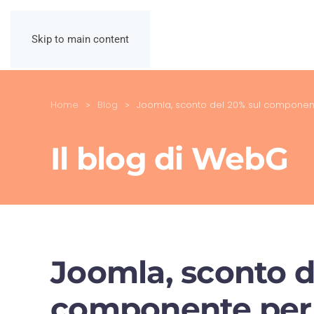
Skip to main content
Home
Blog
Joomla, sconto del 20% sul component
Il blog di WebG
Joomla, sconto d
componente per 