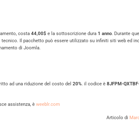
gamento, costa
44,00$
e la sottoscrizione dura
1 anno
. Durante qu
ecnico. Il pacchetto può essere utilizzato su infiniti siti web ed in
rnamento di Joomla.
ritto ad una riduzione del costo del
20%
. il codice è
8JFPM-QXTBF
isce assistenza, è
weeblr.com
Articolo di
Marc