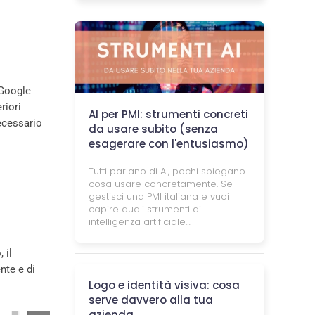
 Google
riori
AI per PMI: strumenti concreti
necessario
da usare subito (senza
esagerare con l'entusiasmo)
Tutti parlano di AI, pochi spiegano
cosa usare concretamente. Se
gestisci una PMI italiana e vuoi
capire quali strumenti di
intelligenza artificiale…
 il
nte e di
Logo e identità visiva: cosa
serve davvero alla tua
azienda