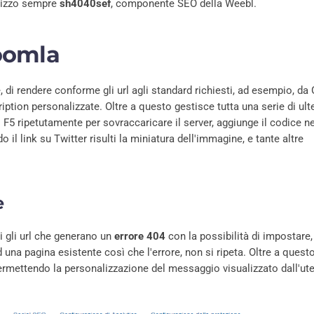
tilizzo sempre
sh4040sef
, componente SEO della Weebl.
oomla
, di rendere conforme gli url agli standard richiesti, ad esempio, da
ription personalizzate. Oltre a questo gestisce tutta una serie di ulte
 F5 ripetutamente per sovraccaricare il server, aggiunge il codice 
l link su Twitter risulti la miniatura dell'immagine, e tante altre
e
tti gli url che generano un
errore 404
con la possibilità di impostare,
 una pagina esistente così che l'errore, non si ripeta. Oltre a questo,
permettendo la personalizzazione del messaggio visualizzato dall'ute