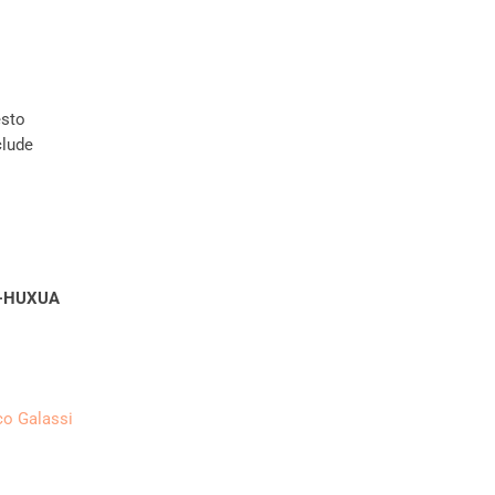
esto
clude
-HUXUA
o Galassi