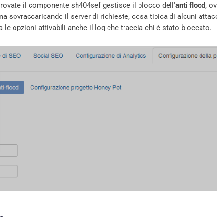
 trovate il componente sh404sef gestisce il blocco dell'
anti flood
, ov
 sovraccaricando il server di richieste, cosa tipica di alcuni attac
 le opzioni attivabili anche il log che traccia chi è stato bloccato.
Google Wor
utilizziamo Google pe
Implementiamo Goog
Workspace nelle azie