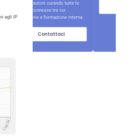
tuo pro
o tutte le
Contattaci
cosa se
cui
ottimiz
i agli IP
one interna.
farlo.
ci