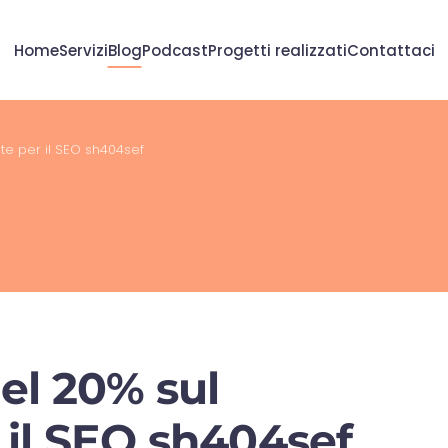
Home
Servizi
Blog
Podcast
Progetti realizzati
Contattaci
e per il SEO sh404sef
el 20% sul
il SEO sh404sef