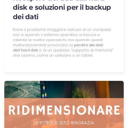
disk e soluzioni per il backup
dei dati
Forse il problema maggiore nellʼuso di un computer
non è quando il sistema operativo si blocca e
rallenta le nostre operazioni, ma quando questi
malfunzionamenti provocano la
perdita dei dati
dellʼhard disk
o di un qualsiasi “supporto di memoria”
che usiamo, come un cellulare o un tablet.