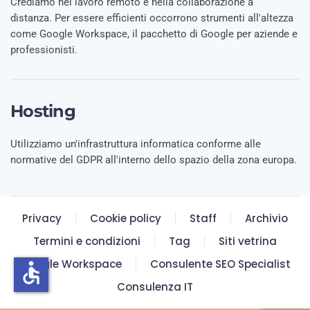
Crediamo nel lavoro remoto e nella collaborazione a
distanza. Per essere efficienti occorrono strumenti all'altezza
come Google Workspace, il pacchetto di Google per aziende e
professionisti.
Hosting
Utilizziamo un'infrastruttura informatica conforme alle
normative del GDPR all'interno dello spazio della zona europa.
Privacy
Cookie policy
Staff
Archivio
Termini e condizioni
Tag
Siti vetrina
Google Workspace
Consulente SEO Specialist
accessible
Consulenza IT