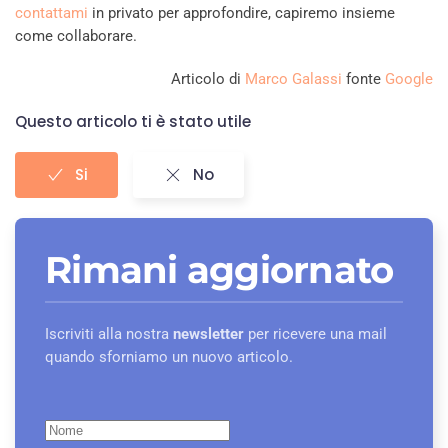
contattami
in privato per approfondire, capiremo insieme
come collaborare.
Articolo di
Marco Galassi
fonte
Google
Questo articolo ti è stato utile
Si
No
Rimani aggiornato
Iscriviti alla nostra
newsletter
per ricevere una mail
quando sforniamo un nuovo articolo.