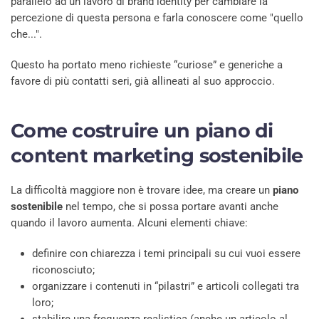
parallelo ad un lavoro di brand identity per cambiare la
percezione di questa persona e farla conoscere come "quello
che...".
Questo ha portato meno richieste “curiose” e generiche a
favore di più contatti seri, già allineati al suo approccio.
Come costruire un piano di
content marketing sostenibile
La difficoltà maggiore non è trovare idee, ma creare un
piano
sostenibile
nel tempo, che si possa portare avanti anche
quando il lavoro aumenta. Alcuni elementi chiave:
definire con chiarezza i temi principali su cui vuoi essere
riconosciuto;
organizzare i contenuti in “pilastri” e articoli collegati tra
loro;
stabilire una frequenza realistica (anche un articolo al