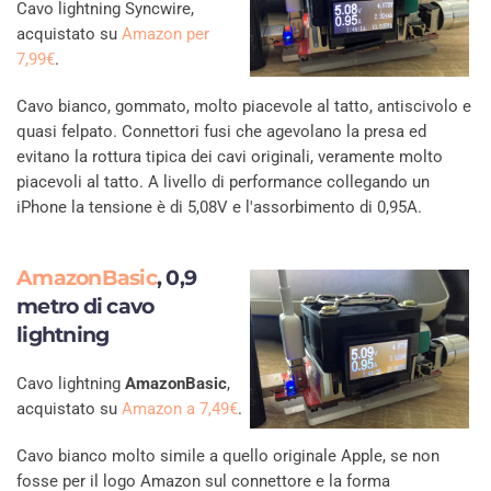
Cavo lightning Syncwire,
acquistato su
Amazon per
7,99€
.
Cavo bianco, gommato, molto piacevole al tatto, antiscivolo e
quasi felpato. Connettori fusi che agevolano la presa ed
evitano la rottura tipica dei cavi originali, veramente molto
piacevoli al tatto. A livello di performance collegando un
iPhone la tensione è di 5,08V e l'assorbimento di 0,95A.
AmazonBasic
, 0,9
metro di cavo
lightning
Cavo lightning
AmazonBasic
,
acquistato su
Amazon a 7,49€
.
Cavo bianco molto simile a quello originale Apple, se non
fosse per il logo Amazon sul connettore e la forma