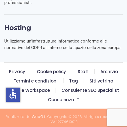
professionisti.
Hosting
Utilizziamo un'infrastruttura informatica conforme alle
normative del GDPR all'interno dello spazio della zona europa.
Privacy
Cookie policy
Staff
Archivio
Termini e condizioni
Tag
Siti vetrina
Google Workspace
Consulente SEO Specialist
accessible
Consulenza IT
Realizzato da
WebG.it
Copyrights © 2026. All rights reserved. P.
IVA 12774610013