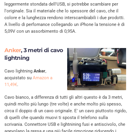
leggermente stondata dell'USB, si potrebbe scambiare per
l'originale. Sia il materiale che lo spessore del cavo, che il
colore e la lunghezza rendono interscambiabili i due prodotti.
A livello di perfomance collegando un iPhone la tensione è di
5,09V con un assorbimento di 0,95A.
Anker
, 3 metri di cavo
lightning
Cavo lightning
Anker
,
acquistato su
Amazon a
11,49€
.
Cavo bianco, a differenza di tutti gli altri questo è da 3 metri,
quindi molto più lungo (tre volte) e anche molto più spesso,
circa il doppio di un cavo originale. E' un cavo piuttosto rigido,
di quelli che quando muovi ti sposta il telefono sulla
scrivania. Connettore USB e lightnining fusi e antiscivolo, che
agevolano la presa e una più facile rimozione riducendo i