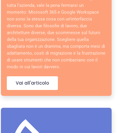
tutta l'azienda, vale la pena fermarsi un
momento: Microsoft 365 e Google Workspace
non sono la stessa cosa con un'interfaccia
diversa. Sono due filosofie di lavoro, due
architetture diverse, due scommesse sul futuro
della tua organizzazione. Scegliere quella
sbagliata non è un dramma, ma comporta mesi di
adattamento, costi di migrazione e la frustrazione
di usare strumenti che non combaciano con il
modo in cui lavori davvero.
Vai all'articolo