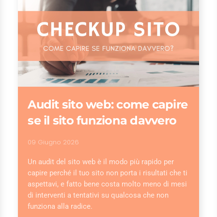
Audit sito web: come capire
se il sito funziona davvero
09 Giugno 2026
Un audit del sito web è il modo più rapido per
capire perché il tuo sito non porta i risultati che ti
aspettavi, e fatto bene costa molto meno di mesi
di interventi a tentativi su qualcosa che non
funziona alla radice.