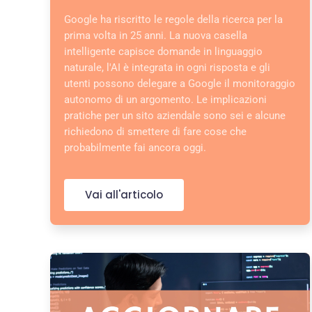
Google ha riscritto le regole della ricerca per la
prima volta in 25 anni. La nuova casella
intelligente capisce domande in linguaggio
naturale, l'AI è integrata in ogni risposta e gli
utenti possono delegare a Google il monitoraggio
autonomo di un argomento. Le implicazioni
pratiche per un sito aziendale sono sei e alcune
richiedono di smettere di fare cose che
probabilmente fai ancora oggi.
Vai all'articolo