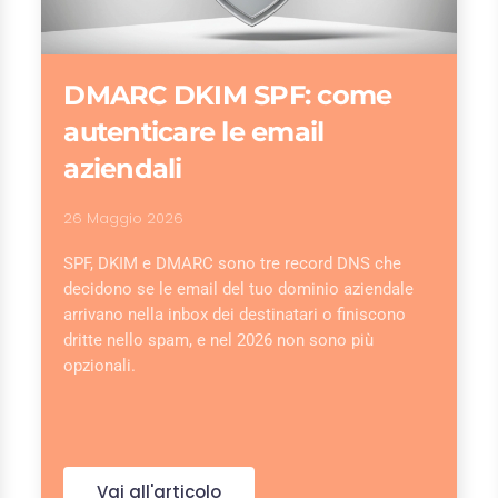
DMARC DKIM SPF: come
autenticare le email
aziendali
26 Maggio 2026
SPF, DKIM e DMARC sono tre record DNS che
decidono se le email del tuo dominio aziendale
arrivano nella inbox dei destinatari o finiscono
dritte nello spam, e nel 2026 non sono più
opzionali.
Vai all'articolo