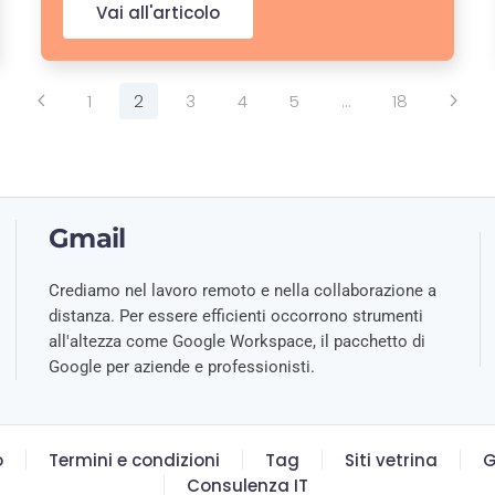
Vai all'articolo
1
2
3
4
5
…
18
Gmail
Crediamo nel lavoro remoto e nella collaborazione a
distanza. Per essere efficienti occorrono strumenti
all'altezza come Google Workspace, il pacchetto di
Google per aziende e professionisti.
o
Termini e condizioni
Tag
Siti vetrina
G
Consulenza IT