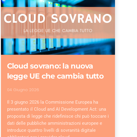
Cloud sovrano: la nuova
legge UE che cambia tutto
04 Giugno 2026
Il 3 giugno 2026 la Commissione Europea ha
presentato il Cloud and AI Development Act: una
proposta di legge che ridefinisce chi può toccare i
dati delle pubbliche amministrazioni europee e
introduce quattro livelli di sovranità digitale