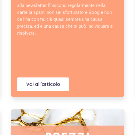
alla newsletter finiscono regolarmente nella
cartella spam, non sei sfortunato e Google non
ce l'ha con te: c'è quasi sempre una causa
precisa, ed è una causa che si può individuare e
risolvere.
Vai all'articolo