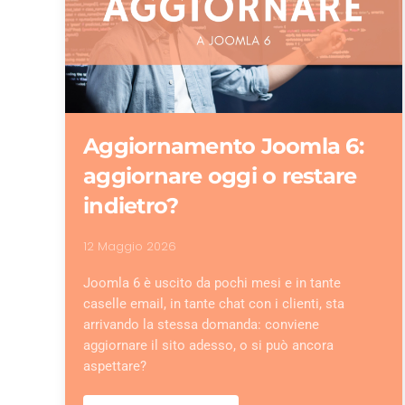
Aggiornamento Joomla 6:
aggiornare oggi o restare
indietro?
12 Maggio 2026
Joomla 6 è uscito da pochi mesi e in tante
caselle email, in tante chat con i clienti, sta
arrivando la stessa domanda: conviene
aggiornare il sito adesso, o si può ancora
aspettare?