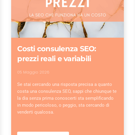
Costi consulenza SEO:
prezzi reali e variabili
05 Maggio 2026
Se stai cercando una risposta precisa a quanto
costa una consulenza SEO, sappi che chiunque te
la dia senza prima conoscerti sta semplificando
in modo pericoloso, o peggio, sta cercando di
venderti qualcosa.