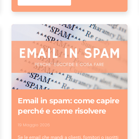
Email in spam: come capire
perché e come risolvere
19 Maggio 2026
Se le email che mandi a clienti, fornitori o iscritti