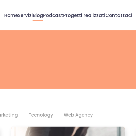
Home
Servizi
Blog
Podcast
Progetti realizzati
Contattaci
rketing
Tecnology
Web Agency