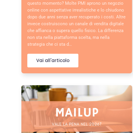
questo momento? Molte PMI aprono un negozio
online con aspettative irrealistiche e lo chiudono
dopo due anni senza aver recuperato i costi. Altre
invece costruiscono un canale di vendita digitale
che affianca o supera quello fisico. La differenza
non sta nella piattaforma scelta, ma nella
strategia che ci sta d…
Vai all'articolo