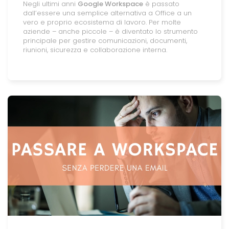
Negli ultimi anni
Google Workspace
è passato
dall’essere una semplice alternativa a Office a un
vero e proprio ecosistema di lavoro. Per molte
aziende – anche piccole – è diventato lo strumento
principale per gestire comunicazioni, documenti,
riunioni, sicurezza e collaborazione interna.