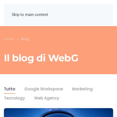
Skip to main content
Home
Blog
Il blog di WebG
Tutto
Google Workspace
Marketing
Tecnology
Web Agency