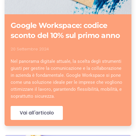
Google Workspace: codice
sconto del 10% sul primo anno
20 Settembre 2024
Nel panorama digitale attuale, la scelta degli strumenti
giusti per gestire la comunicazione e la collaborazione
in azienda è fondamentale. Google Workspace si pone
come una soluzione ideale per le imprese che vogliono
ottimizzare il lavoro, garantendo flessibilità, mobilità, e
soprattutto sicurezza.
Vai all'articolo