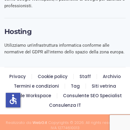
professionisti.
Hosting
Utilizziamo un'infrastruttura informatica conforme alle
normative del GDPR all'interno dello spazio della zona europa.
Privacy
Cookie policy
Staff
Archivio
Termini e condizioni
Tag
Siti vetrina
Google Workspace
Consulente SEO Specialist
accessible
Consulenza IT
Realizzato da
WebG.it
Copyrights © 2026. All rights reserved. P.
IVA 12774610013