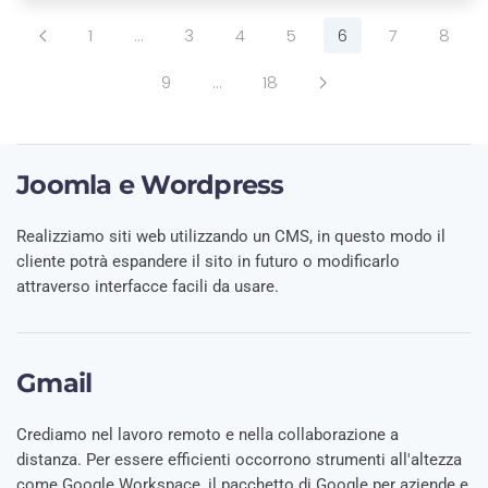
1
…
3
4
5
6
7
8
9
…
18
Joomla e Wordpress
Realizziamo siti web utilizzando un CMS, in questo modo il
cliente potrà espandere il sito in futuro o modificarlo
attraverso interfacce facili da usare.
Gmail
Crediamo nel lavoro remoto e nella collaborazione a
distanza. Per essere efficienti occorrono strumenti all'altezza
come Google Workspace, il pacchetto di Google per aziende e