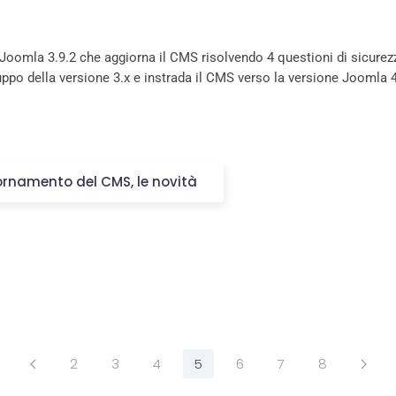
 Joomla 3.9.2 che aggiorna il CMS risolvendo 4 questioni di sicurezz
po della versione 3.x e instrada il CMS verso la versione Joomla 4
iornamento del CMS, le novità
2
3
4
5
6
7
8