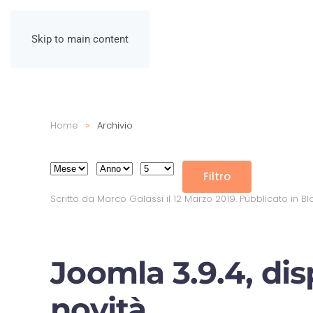
Skip to main content
Home
Archivio
Filtri
Mese
Anno
Visualizza #
Filtro
Scritto da Marco Galassi il
12 Marzo 2019
. Pubblicato in
Bl
Joomla 3.9.4, di
novità