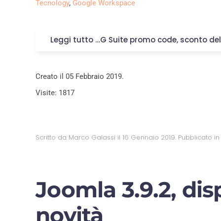
Tecnology
,
Google Workspace
Leggi tutto …G Suite promo code, sconto del
Creato il
05 Febbraio 2019
.
Visite: 1817
Scritto da Marco Galassi il
16 Gennaio 2019
. Pubblicato i
Joomla 3.9.2, di
novità