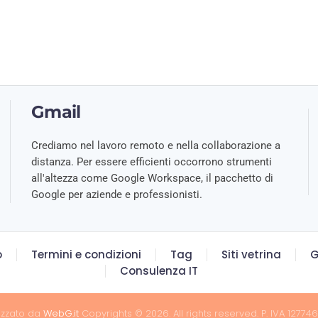
Gmail
Crediamo nel lavoro remoto e nella collaborazione a
distanza. Per essere efficienti occorrono strumenti
all'altezza come Google Workspace, il pacchetto di
Google per aziende e professionisti.
o
Termini e condizioni
Tag
Siti vetrina
G
Consulenza IT
izzato da
WebG.it
Copyrights © 2026. All rights reserved. P. IVA 127746