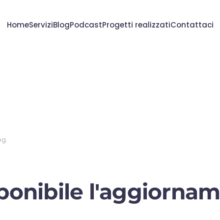
Home
Servizi
Blog
Podcast
Progetti realizzati
Contattaci
og
.
sponibile l'aggiornam